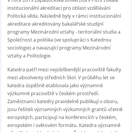
V roce 2019 Západočeská univerzita v Plzni získala
institucionální akreditaci pro oblast vzdělávání
Politická věda. Následně byly v rámci institucionální
akreditace akreditovány bakalářské studijní
programy Mezinárodní vztahy - teritoriální studia a
Společnost a politika (ve spolupráci s Katedrou
sociologie) a navazující programy Mezinárodní
vztahy a Politologie.
Katedra patří mezi nejoblíbenější pracoviště fakulty
mezi absolventy středních škol. V průběhu let se
katedra úspěšně etablovala jako významné
výzkumné pracoviště v českém prostředí.
Zaměstnanci katedry pravidelně publikují v oboru,
jsou řešiteli významných výzkumných grantů včetně
evropských, participují na konferencích v českém,
evropském i světovém formátu. Katedra významně