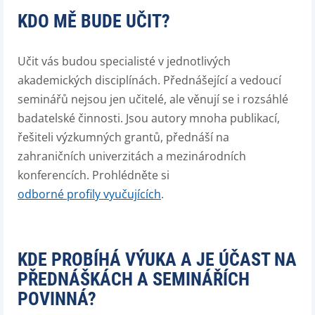
KDO MĚ BUDE UČIT?
Učit vás budou specialisté v jednotlivých
akademických disciplínách. Přednášející a vedoucí
seminářů nejsou jen učitelé, ale věnují se i rozsáhlé
badatelské činnosti. Jsou autory mnoha publikací,
řešiteli výzkumných grantů, přednáší na
zahraničních univerzitách a mezinárodních
konferencích. Prohlédněte si
odborné profily vyučujících
.
KDE PROBÍHÁ VÝUKA A JE ÚČAST NA
PŘEDNÁŠKÁCH A SEMINÁŘÍCH
POVINNÁ?