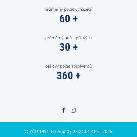
průměrný počet uchazečů
60
+
průměrný počet přijatých
30
+
celkový počet absolventů
360
+
© ZČU 1991–Fri Aug 07 23:21:01 CEST 2026