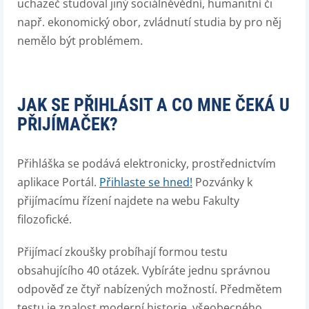
uchazeč studoval jiný sociálněvědní, humanitní či
např. ekonomický obor, zvládnutí studia by pro něj
nemělo být problémem.
JAK SE PŘIHLÁSIT A CO MNE ČEKÁ U
PŘIJÍMAČEK?
Přihláška se podává elektronicky, prostřednictvím
aplikace Portál.
Přihlaste se hned!
Pozvánky k
přijímacímu řízení najdete na webu Fakulty
filozofické.
Přijímací zkoušky probíhají formou testu
obsahujícího 40 otázek. Vybíráte jednu správnou
odpověď ze čtyř nabízených možností. Předmětem
testu je znalost moderní historie, všeobecného