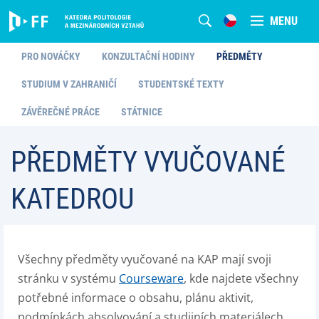
MENU
PRO NOVÁČKY
KONZULTAČNÍ HODINY
PŘEDMĚTY
STUDIUM V ZAHRANIČÍ
STUDENTSKÉ TEXTY
ZÁVĚREČNÉ PRÁCE
STÁTNICE
PŘEDMĚTY VYUČOVANÉ
KATEDROU
Všechny předměty vyučované na KAP mají svoji
stránku v systému
Courseware
, kde najdete všechny
potřebné informace o obsahu, plánu aktivit,
podmínkách absolvování a studijních materiálech.