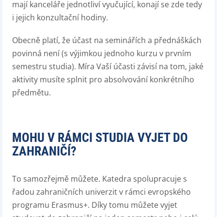
mají kanceláře jednotliví vyučující, konají se zde tedy
i jejich konzultační hodiny.
Obecně platí, že účast na seminářích a přednáškách
povinná není (s výjimkou jednoho kurzu v prvním
semestru studia). Míra Vaší účasti závisí na tom, jaké
aktivity musíte splnit pro absolvování konkrétního
předmětu.
MOHU V RÁMCI STUDIA VYJET DO
ZAHRANIČÍ?
To samozřejmě můžete. Katedra spolupracuje s
řadou zahraničních univerzit v rámci evropského
programu Erasmus+. Díky tomu můžete vyjet