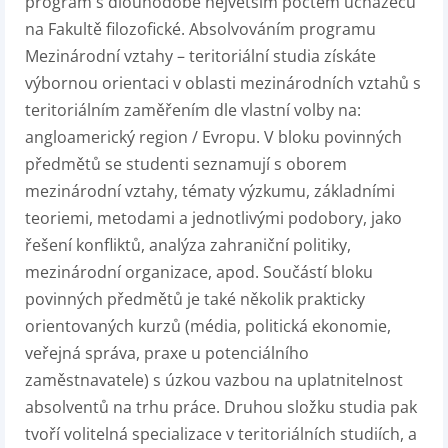
program s dlouhodobě největším počtem uchazečů
na Fakultě filozofické. Absolvováním programu
Mezinárodní vztahy – teritoriální studia získáte
výbornou orientaci v oblasti mezinárodních vztahů s
teritoriálním zaměřením dle vlastní volby na:
angloamerický region / Evropu. V bloku povinných
předmětů se studenti seznamují s oborem
mezinárodní vztahy, tématy výzkumu, základními
teoriemi, metodami a jednotlivými podobory, jako
řešení konfliktů, analýza zahraniční politiky,
mezinárodní organizace, apod. Součástí bloku
povinných předmětů je také několik prakticky
orientovaných kurzů (média, politická ekonomie,
veřejná správa, praxe u potenciálního
zaměstnavatele) s úzkou vazbou na uplatnitelnost
absolventů na trhu práce. Druhou složku studia pak
tvoří volitelná specializace v teritoriálních studiích, a