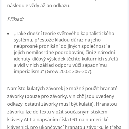
následuje vždy až po odkazu.
Příklad:
„Také dnešní teorie světového kapitalistického
systému, přestože kladou důraz na jeho
neúprosné pronikání do jiných společností a
jejich nemilosrdné podrobování, činí z národní
identity klíčový výsledek těchto kulturních střetů
a vidí v nich základ odporu vůči západnímu
imperialismu“ (Grew 2003: 206–207).
Namísto kulatých závorek je možné použít hranaté
závorky (pouze pro závorky, v nichž jsou uvedeny
odkazy, ostatní závorky musí být kulaté). Hranatou
závorku lze do textu vložit současným stiskem
klávesy ALT a napsáním čísla 091 na numerické
klávesnici, pro ukončovací hranatou závorku je třeba