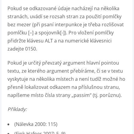
Pokud se odkazované údaje nacházejí na několika
stranách, uvádí se rozsah stran za použití pomlčky
bez mezer (při psaní interpunkce je třeba rozlišovat
pomlčku [–] a spojovník[-]). Pro vložení pomlčky
přidržte klávesu ALT a na numerické klávesnici
zadejte 0150.
Pokud je určitý převzatý argument hlavní pointou
textu, ze kterého argument přebíráme, či se v textu
vyskytuje na několika místech a není tudíž možné ho
přesně lokalizovat odkazem na příslušnou stranu,
napíšeme místo čísla strany „passim“ (tj. porůznu).
Příklady:
(Nálevka 2000: 115)
(Fink-Hafner 2007: 5–9)