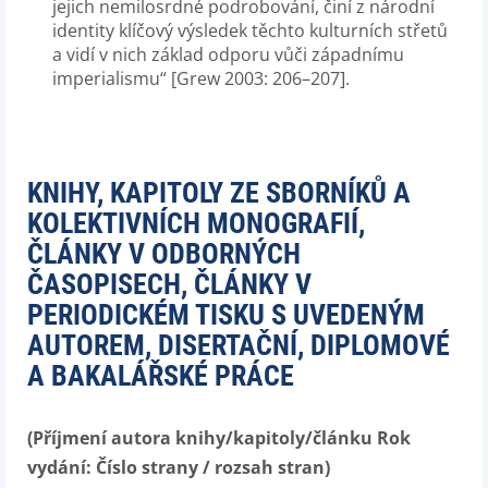
jejich nemilosrdné podrobování, činí z národní
identity klíčový výsledek těchto kulturních střetů
a vidí v nich základ odporu vůči západnímu
imperialismu“ [Grew 2003: 206–207].
KNIHY, KAPITOLY ZE SBORNÍKŮ A
KOLEKTIVNÍCH MONOGRAFIÍ,
ČLÁNKY V ODBORNÝCH
ČASOPISECH, ČLÁNKY V
PERIODICKÉM TISKU S UVEDENÝM
AUTOREM, DISERTAČNÍ, DIPLOMOVÉ
A BAKALÁŘSKÉ PRÁCE
(Příjmení autora knihy/kapitoly/článku Rok
vydání: Číslo strany / rozsah stran)