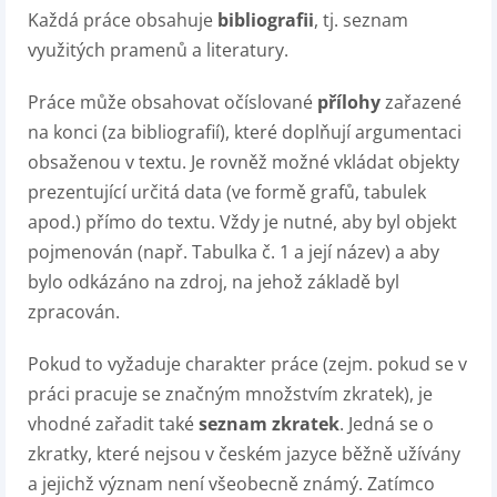
Každá práce obsahuje
bibliografii
, tj. seznam
využitých pramenů a literatury.
Práce může obsahovat očíslované
přílohy
zařazené
na konci (za bibliografií), které doplňují argumentaci
obsaženou v textu. Je rovněž možné vkládat objekty
prezentující určitá data (ve formě grafů, tabulek
apod.) přímo do textu. Vždy je nutné, aby byl objekt
pojmenován (např. Tabulka č. 1 a její název) a aby
bylo odkázáno na zdroj, na jehož základě byl
zpracován.
Pokud to vyžaduje charakter práce (zejm. pokud se v
práci pracuje se značným množstvím zkratek), je
vhodné zařadit také
seznam zkratek
. Jedná se o
zkratky, které nejsou v českém jazyce běžně užívány
a jejichž význam není všeobecně známý. Zatímco