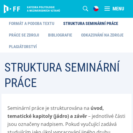
MENU
FORMÁT A PODOBA TEXTU
STRUKTURA SEMINÁRNÍ PRÁCE
PRÁCE SE ZDROJI
BIBLIOGRAFIE
ODKAZOVÁNÍ NA ZDROJE
PLAGIÁTORSTVÍ
STRUKTURA SEMINÁRNÍ
PRÁCE
Seminární práce je strukturována na
úvod,
tematické kapitoly (jádro) a závěr
– jednotlivé části
jsou označeny nadpisem. Pokud vyučující zadává
studujícím jako úkol vypracování jiného druhu