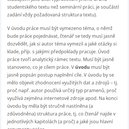
studentského textu než seminární práci, je součástí
zadání vždy požadovaná struktura textu).
V úvodu práce musí být vymezeno téma, o němž
bude práce pojednávat, čtenář se tedy musí jasně
dozvědět, jak si autor téma vymezil a jaké otázky si
klade, příp. s jakými předpoklady pracuje. Úvod
práce tvoří analytický rámec textu. Musí být jasně
stanoveno, co je cílem práce. V
úvodu
musí být
jasně popsán postup naplnění cíle. V úvodu by se
mělo objevit zhodnocení využitých dat a zdrojů – tj.
proč např. autor používá určitý typ pramenů, proč
využívá zejména internetové zdroje apod. Na konci
úvodu by měla být stručně nastíněna (a
zdůvodněna) struktura práce, tj. co čtenář najde v
jednotlivých kapitolách (a proč) a jaké jsou hlavní