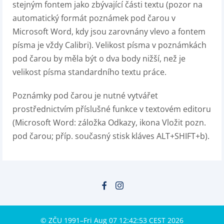
stejným fontem jako zbývající části textu (pozor na
automatický formát poznámek pod čarou v
Microsoft Word, kdy jsou zarovnány vlevo a fontem
písma je vždy Calibri). Velikost písma v poznámkách
pod čarou by měla být o dva body nižší, než je
velikost písma standardního textu práce.
Poznámky pod čarou je nutné vytvářet
prostřednictvím příslušné funkce v textovém editoru
(Microsoft Word: záložka Odkazy, ikona Vložit pozn.
pod čarou; příp. současný stisk kláves ALT+SHIFT+b).
© ZČU 1991–Fri Aug 07 12:42:53 CEST 2026