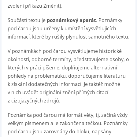
zvolení příkazu Změnit).
Součástí textu je
poznámkový aparát
. Poznámky
pod čarou jsou určeny k umístění vysvětlujících
informací, které by rušily plynulost samotného textu.
V poznámkách pod čarou vysvětlujeme historické
okolnosti, odborné termíny, představujeme osoby, o
kterých v práci píšeme, doplňujeme alternativní
pohledy na problematiku, doporučujeme literaturu
k získání dodatečných informací. Je taktéž možné
v nich uvádět originální znění přímých citací
z cizojazyčných zdrojů.
Poznámka pod čarou má formát věty, tj. začíná vždy
velkým písmenem a je zakončena tečkou. Poznámky
pod čarou jsou zarovnány do bloku, napsány