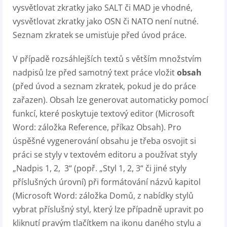
vysvětlovat zkratky jako SALT či MAD je vhodné,
vysvětlovat zkratky jako OSN či NATO není nutné.
Seznam zkratek se umisťuje před úvod práce.
V případě rozsáhlejších textů s větším množstvím
nadpisů lze před samotný text práce vložit
obsah
(před úvod a seznam zkratek, pokud je do práce
zařazen). Obsah lze generovat automaticky pomocí
funkcí, které poskytuje textový editor (Microsoft
Word: záložka Reference, příkaz Obsah). Pro
úspěšné vygenerování obsahu je třeba osvojit si
práci se styly v textovém editoru a používat styly
„Nadpis 1, 2, 3“ (popř. „Styl 1, 2, 3“ či jiné styly
příslušných úrovní) při formátování názvů kapitol
(Microsoft Word: záložka Domů, z nabídky stylů
vybrat příslušný styl, který lze případně upravit po
kliknutí pravým tlačítkem na ikonu daného stylu a